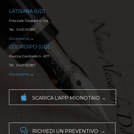
LATISANA (UD)
Piazzale Osoppo n. 9/a
Tel.: 0431 50187
Dove siamo
→
CODROIPO (UD)
Piazza Garibaldi n. 47/1
Tel.: 0431 50187
Dove siamo
→

SCARICA L'APP MIONOTAIO →

RICHIEDI UN PREVENTIVO →