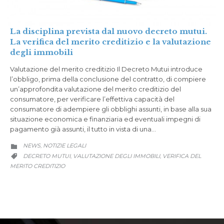
La disciplina prevista dal nuovo decreto mutui.
La verifica del merito creditizio e la valutazione
degli immobili
Valutazione del merito creditizio Il Decreto Mutui introduce
l’obbligo, prima della conclusione del contratto, di compiere
un’approfondita valutazione del merito creditizio del
consumatore, per verificare l’effettiva capacità del
consumatore di adempiere gli obblighi assunti, in base alla sua
situazione economica e finanziaria ed eventuali impegni di
pagamento già assunti, il tutto in vista di una…
CATEGORY
NEWS
NOTIZIE LEGALI
,

CATEGORY
DECRETO MUTUI
VALUTAZIONE DEGLI IMMOBILI
VERIFICA DEL
,
,

MERITO CREDITIZIO